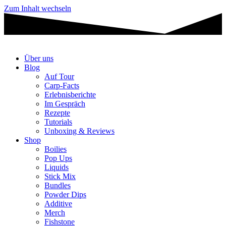
Zum Inhalt wechseln
Über uns
Blog
Auf Tour
Carp-Facts
Erlebnisberichte
Im Gespräch
Rezepte
Tutorials
Unboxing & Reviews
Shop
Boilies
Pop Ups
Liquids
Stick Mix
Bundles
Powder Dips
Additive
Merch
Fishstone