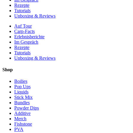
Rezepte
Tutorials
Unboxing & Reviews
Auf Tour
Carp-Facts
Erlebnisberichte
Im Gespräch
Rezepte
Tutorials
Unboxing & Reviews
Shop
Boilies
Pop Ups
Liquids
Stick Mix
Bundles
Powder Dips
Additive
Merch
Fishstone
PVA