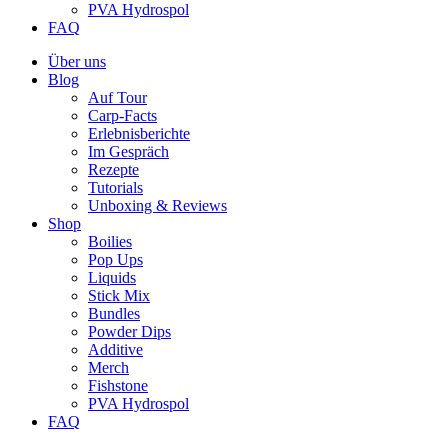
PVA Hydrospol
FAQ
Über uns
Blog
Auf Tour
Carp-Facts
Erlebnisberichte
Im Gespräch
Rezepte
Tutorials
Unboxing & Reviews
Shop
Boilies
Pop Ups
Liquids
Stick Mix
Bundles
Powder Dips
Additive
Merch
Fishstone
PVA Hydrospol
FAQ