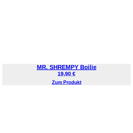
MR. SHREMPY Boilie
19,90
€
Zum Produkt