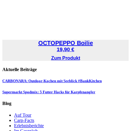
OCTOPEPPO Boilie
19,90
€
Zum Produkt
Aktuelle Beiträge
CARBONARA: Outdoor-Kochen mit Seeblick #BankKitchen
Supermarkt Spodmix: 5 Futter Hacks für Karpfenangler
Blog
Auf Tour
Carp-Facts
Erlebnisberichte
Im Gespräch