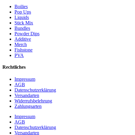
Boilies
Pop Ups
Liquids
Stick Mix
Bundles
Powder Dips
Additive
Merch
Fishstone
PVA
Rechtliches
Impressum
AGB
Datenschutzerklärung
Versandarten
Widerrufsbelehrung
Zahlungsarten
Impressum
AGB
Datenschutzerklärung
Versandarten