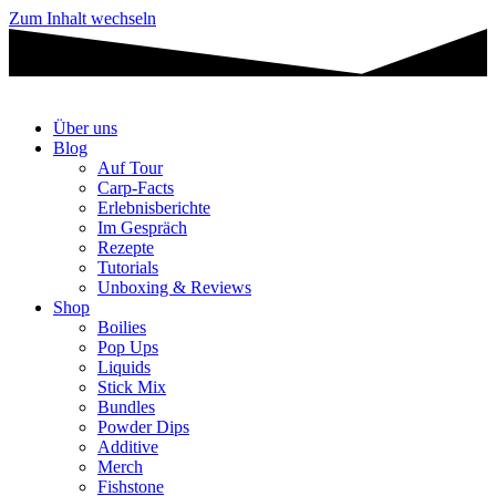
Zum Inhalt wechseln
Über uns
Blog
Auf Tour
Carp-Facts
Erlebnisberichte
Im Gespräch
Rezepte
Tutorials
Unboxing & Reviews
Shop
Boilies
Pop Ups
Liquids
Stick Mix
Bundles
Powder Dips
Additive
Merch
Fishstone