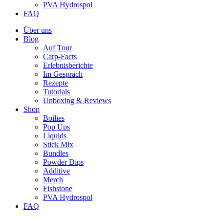
PVA Hydrospol
FAQ
Über uns
Blog
Auf Tour
Carp-Facts
Erlebnisberichte
Im Gespräch
Rezepte
Tutorials
Unboxing & Reviews
Shop
Boilies
Pop Ups
Liquids
Stick Mix
Bundles
Powder Dips
Additive
Merch
Fishstone
PVA Hydrospol
FAQ