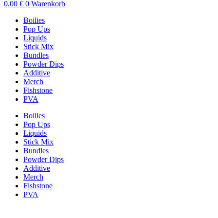
0,00
€
0
Warenkorb
Boilies
Pop Ups
Liquids
Stick Mix
Bundles
Powder Dips
Additive
Merch
Fishstone
PVA
Boilies
Pop Ups
Liquids
Stick Mix
Bundles
Powder Dips
Additive
Merch
Fishstone
PVA